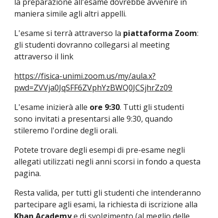
la preparazione all'esame dovrebbe avvenire in 
maniera simile agli altri appelli.
L'esame si terrà attraverso la 
piattaforma Zoom
: 
gli studenti dovranno collegarsi al meeting
attraverso il link
https://fisica-unimi.zoom.us/my/aula.x?
pwd=ZVVja0JqSFF6ZVphYzBWQ0JCSjhrZz09
L'esame inizierà alle 
ore 9:30
. Tutti gli studenti 
sono invitati a presentarsi alle 9:30, quando 
stileremo l'ordine degli orali.
Potete trovare degli esempi di pre-esame negli 
allegati utilizzati negli anni scorsi in fondo a questa 
pagina.
Resta valida, per tutti gli studenti che intenderanno 
partecipare agli esami, la richiesta di iscrizione alla 
Khan Academy
 e di svolgimento (al meglio delle 