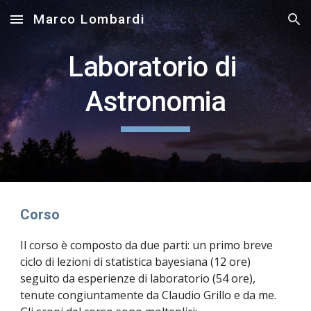
Marco Lombardi
Skip to main content
Skip to navigation
Laboratorio di 
Astronomia
Corso
Il corso è composto da due parti: un primo breve 
ciclo di lezioni di statistica bayesiana (12 ore) 
seguito da esperienze di laboratorio (54 ore), 
tenute congiuntamente da Claudio Grillo e da me. 